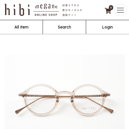
0
All item
Search
Login