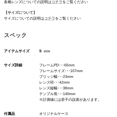
各種レンズについての説明は
コチラ
をご覧ください
【サイズについて】
サイズについての説明は
コチラ
をご覧ください
お買い物を続ける
カートへ進む
スペック
アイテムサイズ
S
size
サイズ詳細
フレームPD･･･65mm
フレームサイズ･･･107mm
ブリッジ幅･･･23mm
レンズ径･･･42mm
レンズ縦幅･･･38mm
テンプル長･･･140mm
※計測値には若干の誤差があります。
付属品
オリジナルケース