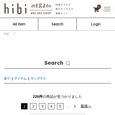
0
All item
Search
Login
top
Search
全て
|
アイテム
|
サングラス
226件
の商品が見つかりました
...
最後へ
1
2
3
4
5