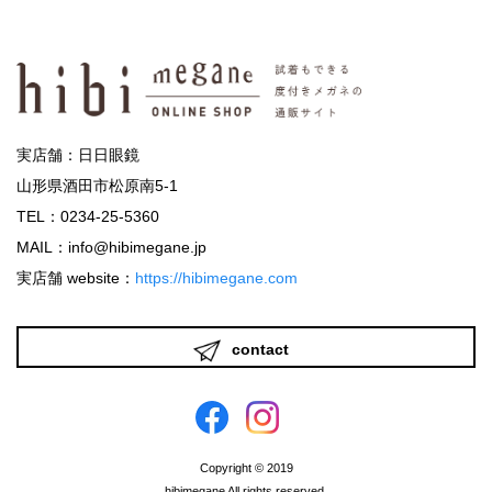
実店舗：日日眼鏡
山形県酒田市松原南5-1
TEL：0234-25-5360
MAIL：info@hibimegane.jp
実店舗 website：
https://hibimegane.com
contact
Copyright © 2019
hibimegane All rights reserved.