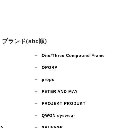
ブランド(abc順)
One/Three Compound Frame
OPORP
propo
PETER AND MAY
PROJEKT PRODUKT
QWON eyewear
CAL
SAUVAGE