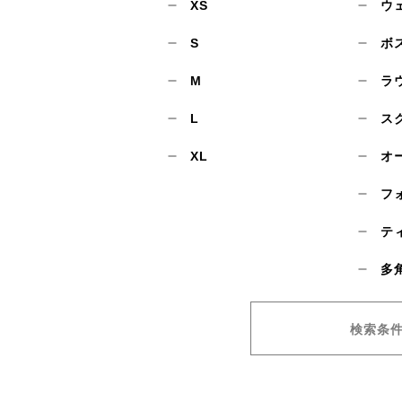
XS
ウ
S
ボ
M
ラ
L
ス
XL
オ
フ
テ
多
検索条