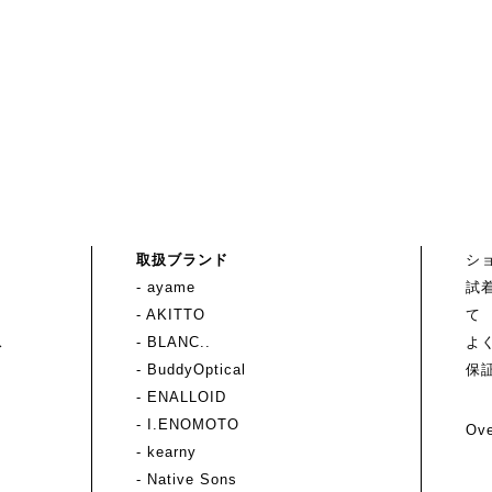
取扱ブランド
シ
- ayame
試
- AKITTO
て
ス
- BLANC..
よ
- BuddyOptical
保
- ENALLOID
- I.ENOMOTO
Ove
- kearny
- Native Sons