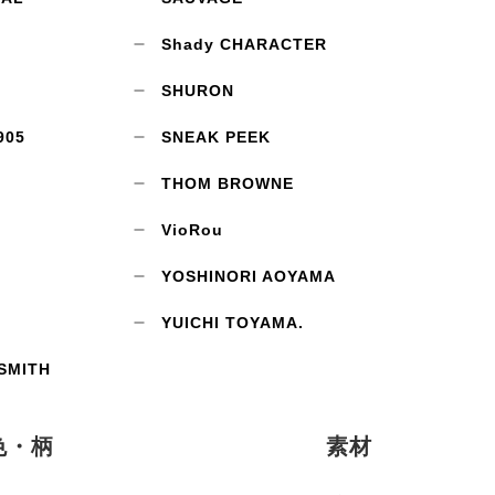
Shady CHARACTER
SHURON
905
SNEAK PEEK
THOM BROWNE
VioRou
YOSHINORI AOYAMA
YUICHI TOYAMA.
SMITH
色・柄
素材