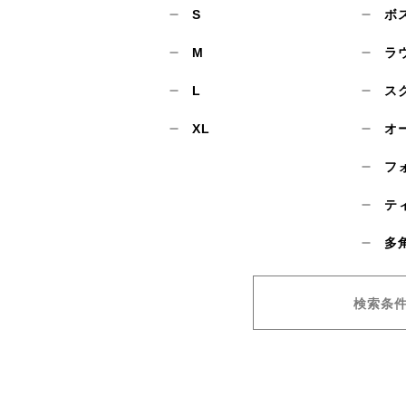
S
ボ
M
ラ
L
ス
XL
オ
フ
テ
多
検索条