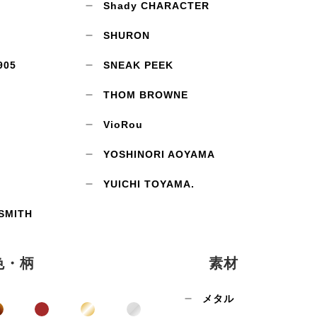
Shady CHARACTER
SHURON
905
SNEAK PEEK
THOM BROWNE
VioRou
YOSHINORI AOYAMA
YUICHI TOYAMA.
SMITH
色・柄
素材
メタル