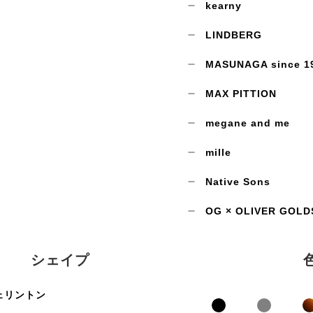
kearny
LINDBERG
MASUNAGA since 1
MAX PITTION
megane and me
mille
Native Sons
OG × OLIVER GOLD
シェイプ
ェリントン