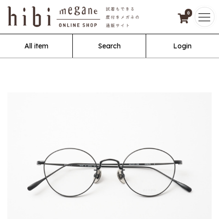
0
All item
Search
Login