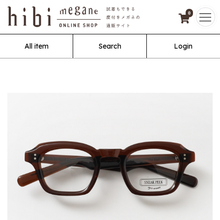
0
All item
Search
Login