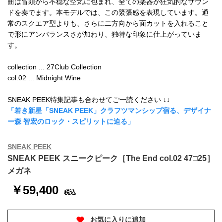
曲は冒頭から不穏な空気に包まれ、全ての楽器が狂気的なサウン
ドを奏でます。本モデルでは、この緊張感を表現しています。通
常のスクエア型よりも、さらに二方向から面カットを入れること
で形にアンバランスさが加わり、独特な印象に仕上がっていま
す。
collection ... 27Club Collection
col.02 ... Midnight Wine
SNEAK PEEK特集記事も合わせてご一読ください ↓↓
「若き新星「SNEAK PEEK」クラフツマンシップ宿る、デザイナ
ー森 智宏のロック・スピリットに迫る」
SNEAK PEEK
SNEAK PEEK スニークピーク［The End col.02 47□25］
メガネ
￥59,400
税込
お気に入りに追加