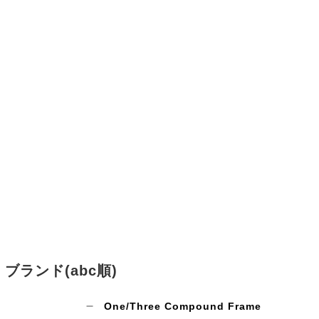
ブランド(abc順)
One/Three Compound Frame