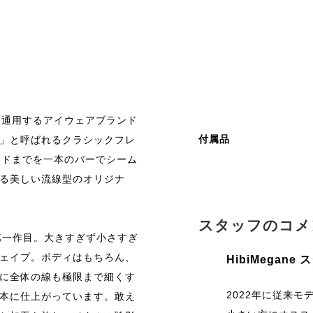
に通用するアイウェアブランド
付属品
」と呼ばれるクラシックフレ
ッドまでを一本のバーでシーム
る美しい流線型のオリジナ
スタッフのコメ
第一作目。大きすぎず小さすぎ
ェイプ。ボディはもちろん、
HibiMegane
に全体の線も極限まで細くす
2022年に従来
本に仕上がっています。敢え