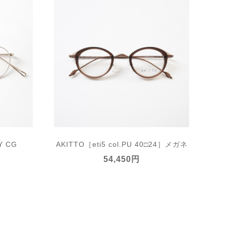
Y CG
AKITTO［eti5 col.PU 40□24］メガネ
54,450円