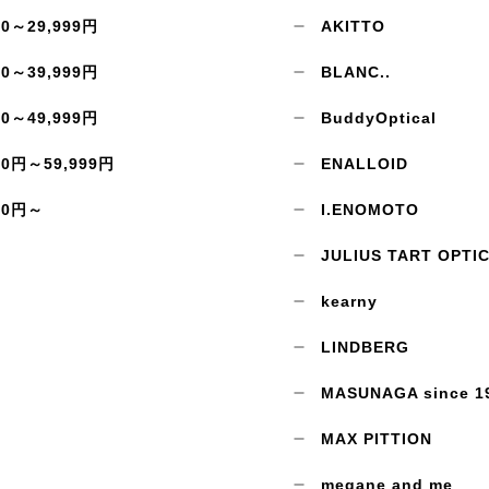
00～29,999円
AKITTO
00～39,999円
BLANC..
00～49,999円
BuddyOptical
00円～59,999円
ENALLOID
00円～
I.ENOMOTO
JULIUS TART OPTI
kearny
LINDBERG
MASUNAGA since 1
MAX PITTION
megane and me