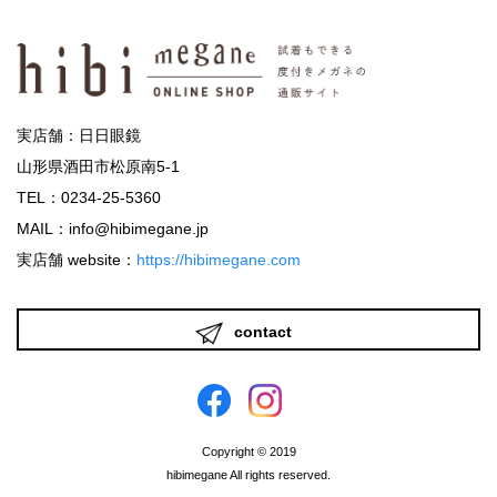
実店舗：日日眼鏡
山形県酒田市松原南5-1
TEL：0234-25-5360
MAIL：info@hibimegane.jp
実店舗 website：
https://hibimegane.com
contact
Copyright © 2019
hibimegane All rights reserved.