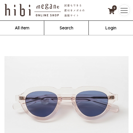
0
All item
Search
Login