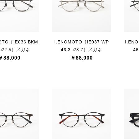
OTO［IE036 BKM
I.ENOMOTO［IE037 WP
I.EN
3□22.5］メガネ
46.3□23.7］メガネ
4
￥88,000
￥88,000
お買い物を続ける
カートへ進む