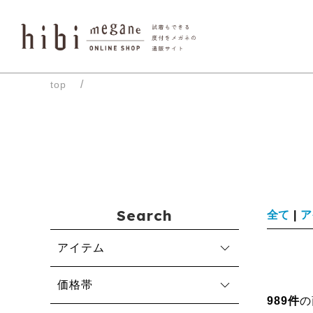
top
Search
全て
|
ア
アイテム
価格帯
989件
の