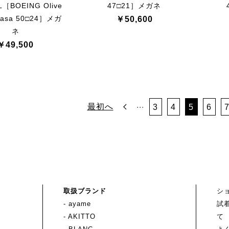
L［BOEING Olive
47□21］メガネ
Sasa 50□24］メガ
￥50,600
ネ
￥49,500
...
最初へ
3
4
5
6
取扱ブランド
シ
- ayame
試
- AKITTO
て