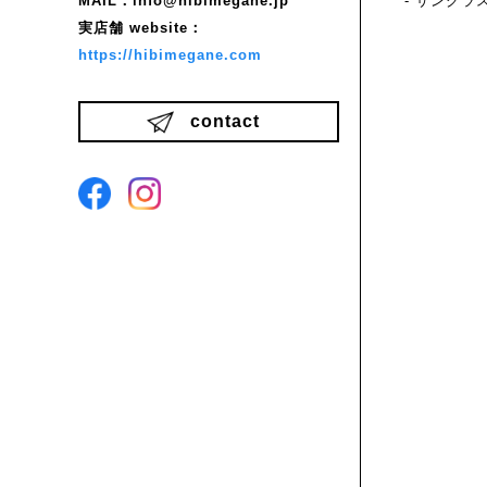
MAIL：info@hibimegane.jp
- サングラ
実店舗 website：
https://hibimegane.com
contact