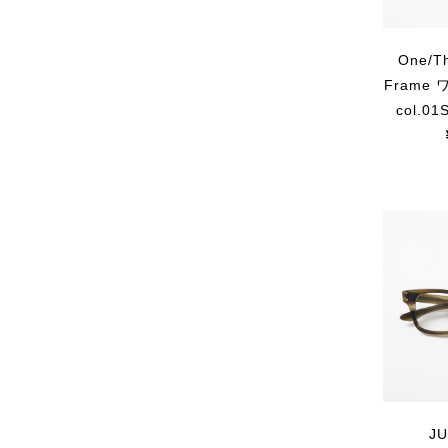
One/T
Frame 
col.0
JU