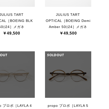
JULIUS TART
JULIUS TART
CAL［BOEING BLK
OPTICAL［BOEING Demi
50□24］メガネ
Amber 50□24］メガネ
￥49,500
￥49,500
OUT
SOLDOUT
po プロポ［LAYLA 4
propo プロポ［LAYLA 5