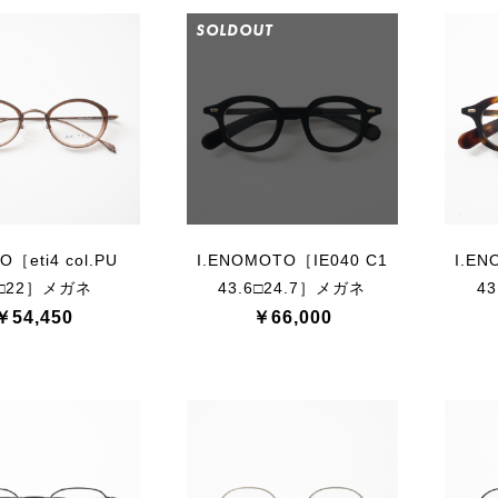
SOLDOUT
O［eti4 col.PU
I.ENOMOTO［IE040 C1
I.EN
1□22］メガネ
43.6□24.7］メガネ
4
￥54,450
￥66,000