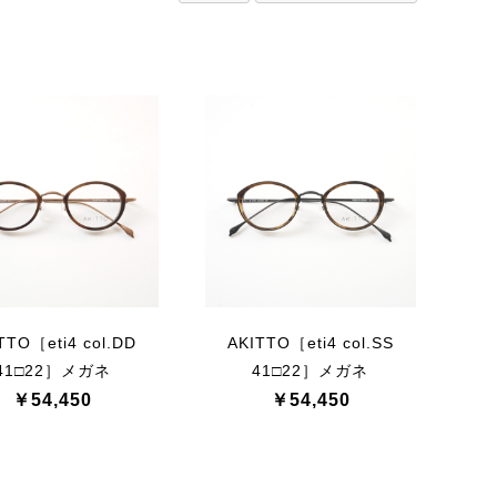
TTO［eti4 col.DD
AKITTO［eti4 col.SS
41□22］メガネ
41□22］メガネ
￥54,450
￥54,450