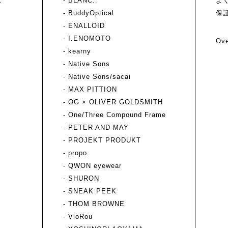
ス
- BLANC..
よ
- BuddyOptical
保
- ENALLOID
- I.ENOMOTO
Ove
- kearny
- Native Sons
- Native Sons/sacai
- MAX PITTION
- OG × OLIVER GOLDSMITH
- One/Three Compound Frame
- PETER AND MAY
- PROJEKT PRODUKT
- propo
- QWON eyewear
- SHURON
- SNEAK PEEK
- THOM BROWNE
- VioRou