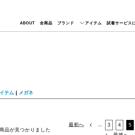
ABOUT
全商品
ブランド
アイテム
試着サービス
イテム
|
メガネ
最初へ
...
3
4
5
商品が見つかりました
最後へ