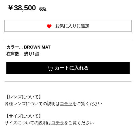
￥38,500
税込
お気に入りに追加
カラー... BROWN MAT
在庫数... 残り1点
カートに入れる
【レンズについて】
お買い物を続ける
カートへ進む
各種レンズについての説明は
コチラ
をご覧ください
【サイズについて】
サイズについての説明は
コチラ
をご覧ください