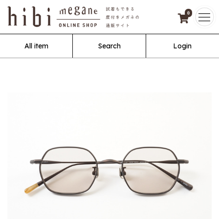
0
All item
Search
Login