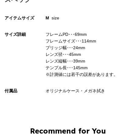
お買い物を続ける
カートへ進む
アイテムサイズ
M
size
サイズ詳細
フレームPD･･･69mm
フレームサイズ･･･114mm
ブリッジ幅･･･24mm
レンズ径･･･45mm
レンズ縦幅･･･39mm
テンプル長･･･145mm
※計測値には若干の誤差があります。
付属品
オリジナルケース・メガネ拭き
Recommend for You