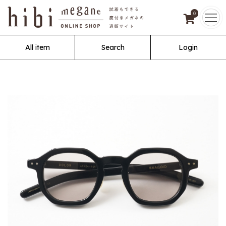
0
All item
Search
Login