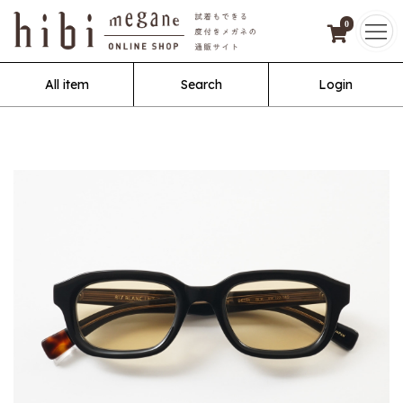
0
All item
Search
Login