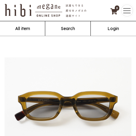
0
All item
Search
Login