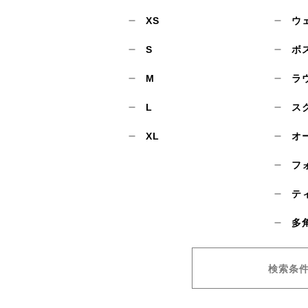
XS
ウ
S
ボ
M
ラ
L
ス
XL
オ
フ
テ
多
検索条