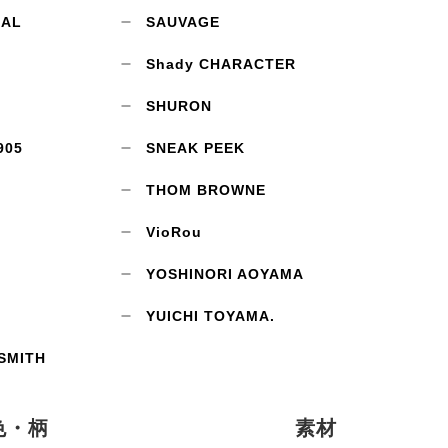
CAL
SAUVAGE
Shady CHARACTER
SHURON
905
SNEAK PEEK
THOM BROWNE
VioRou
YOSHINORI AOYAMA
YUICHI TOYAMA.
SMITH
色・柄
素材