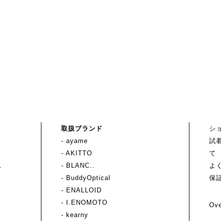
取扱ブランド
シ
- ayame
試
- AKITTO
て
ス
- BLANC..
よ
- BuddyOptical
保
- ENALLOID
- I.ENOMOTO
Ove
- kearny