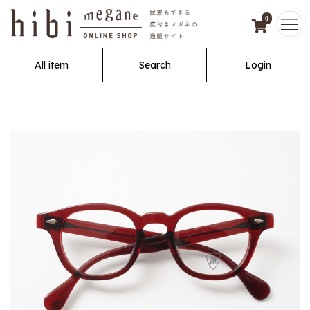
0
All item
Search
Login