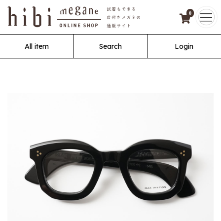
0
All item
Search
Login