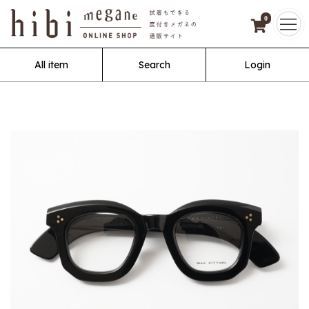
0
All item
Search
Login