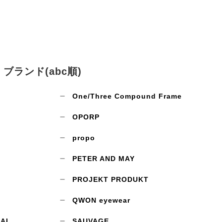
ブランド(abc順)
One/Three Compound Frame
OPORP
propo
PETER AND MAY
PROJEKT PRODUKT
QWON eyewear
CAL
SAUVAGE