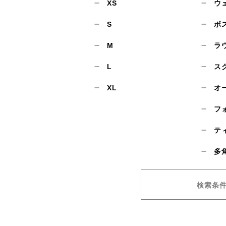
XS
ウ
S
ボ
M
ラ
L
ス
XL
オ
フ
テ
多
検索条