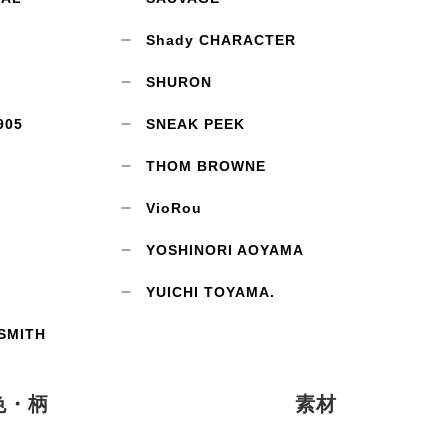
Shady CHARACTER
SHURON
905
SNEAK PEEK
THOM BROWNE
VioRou
YOSHINORI AOYAMA
YUICHI TOYAMA.
SMITH
色・柄
素材