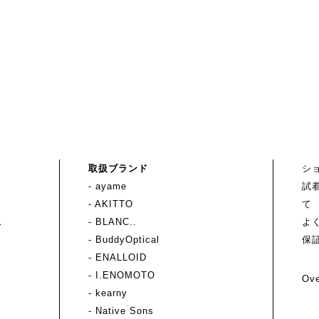
取扱ブランド
シ
- ayame
試
- AKITTO
て
ス
- BLANC..
よ
- BuddyOptical
保
- ENALLOID
- I.ENOMOTO
Ove
- kearny
- Native Sons