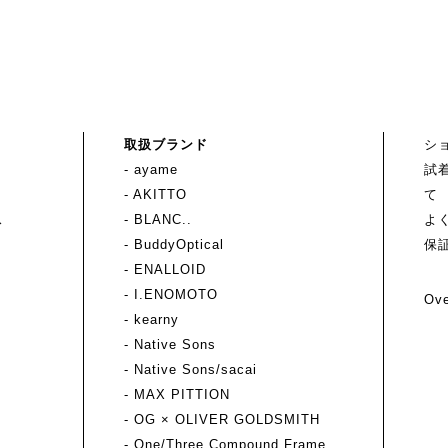
取扱ブランド
シ
- ayame
試
- AKITTO
て
ス
- BLANC..
よ
- BuddyOptical
保
- ENALLOID
- I.ENOMOTO
Ove
- kearny
- Native Sons
- Native Sons/sacai
- MAX PITTION
- OG × OLIVER GOLDSMITH
- One/Three Compound Frame