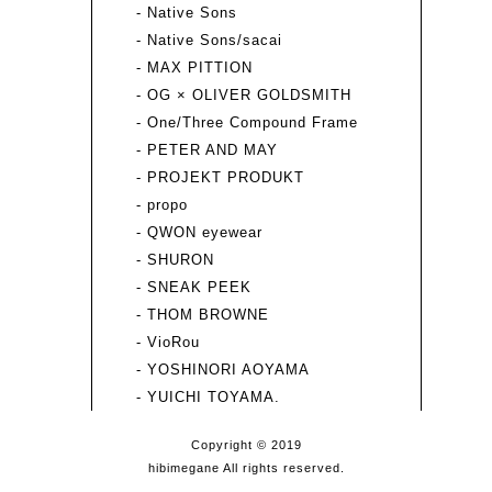
- Native Sons
- Native Sons/sacai
- MAX PITTION
- OG × OLIVER GOLDSMITH
- One/Three Compound Frame
- PETER AND MAY
- PROJEKT PRODUKT
- propo
- QWON eyewear
- SHURON
- SNEAK PEEK
- THOM BROWNE
- VioRou
- YOSHINORI AOYAMA
- YUICHI TOYAMA.
Copyright © 2019
hibimegane All rights reserved.