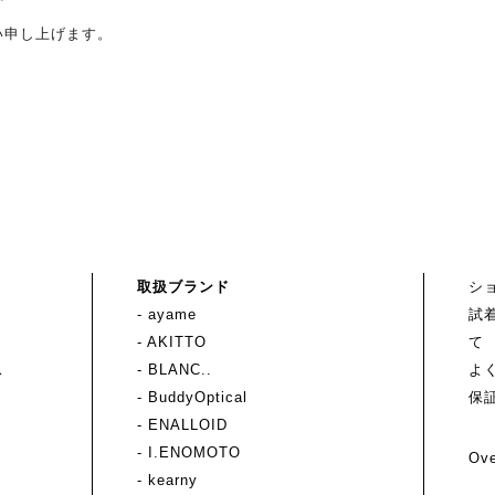
い申し上げます。
取扱ブランド
シ
- ayame
試
- AKITTO
て
ス
- BLANC..
よ
- BuddyOptical
保
- ENALLOID
- I.ENOMOTO
Ove
- kearny