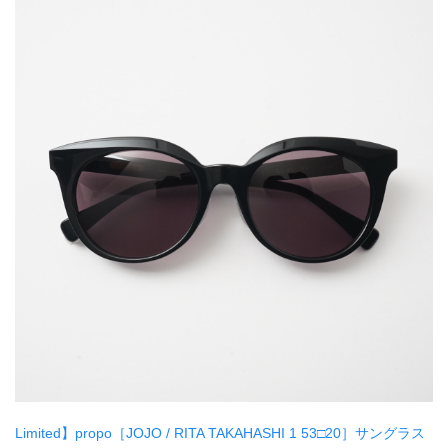
Limited】propo［JOJO / RITA TAKAHASHI 1 53□20］サングラス